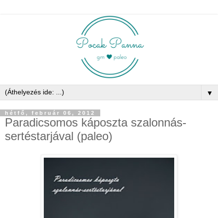
▼
hétfő, február 06, 2012
Paradicsomos káposzta szalonnás-
sertéstarjával (paleo)