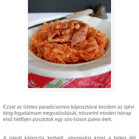
Ezzel az ízletes paradicsomos káposztával kezdem az újévi
blog-fogadalmam megvalósítását, miszerint minden hónap
első hétfőjén posztolok egy sós-húsos paleo ételt.
A párolt káposzta kedvelt, vitamindús köret a hideg téli