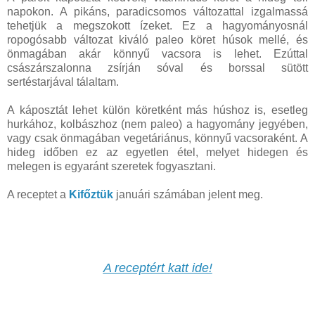
napokon. A pikáns, paradicsomos változattal izgalmassá
tehetjük a megszokott ízeket. Ez a hagyományosnál
ropogósabb változat kiváló paleo köret húsok mellé, és
önmagában akár könnyű vacsora is lehet. Ezúttal
császárszalonna zsírján sóval és borssal sütött
sertéstarjával tálaltam.
A káposztát lehet külön köretként más húshoz is, esetleg
hurkához, kolbászhoz (nem paleo) a hagyomány jegyében,
vagy csak önmagában vegetáriánus, könnyű vacsoraként. A
hideg időben ez az egyetlen étel, melyet hidegen és
melegen is egyaránt szeretek fogyasztani.
A receptet a
Kifőztük
januári számában jelent meg.
A receptért katt ide!